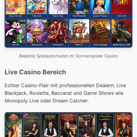
Beliebte Spielautomaten im Sonnenspiele Casino
Live Casino Bereich
Echter Casino-Flair mit professionellen Dealern: Live
Blackjack, Roulette, Baccarat und Game Shows wie
Monopoly Live oder Dream Catcher.