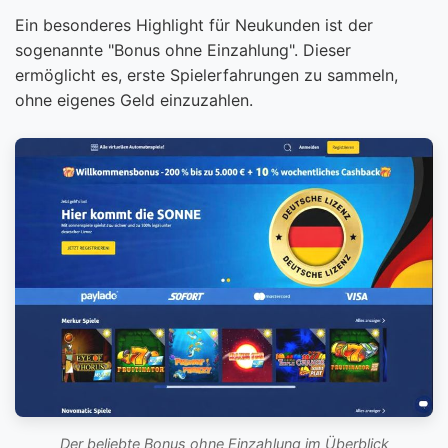
Ein besonderes Highlight für Neukunden ist der
sogenannte "Bonus ohne Einzahlung". Dieser
ermöglicht es, erste Spielerfahrungen zu sammeln,
ohne eigenes Geld einzuzahlen.
Der beliebte Bonus ohne Einzahlung im Überblick