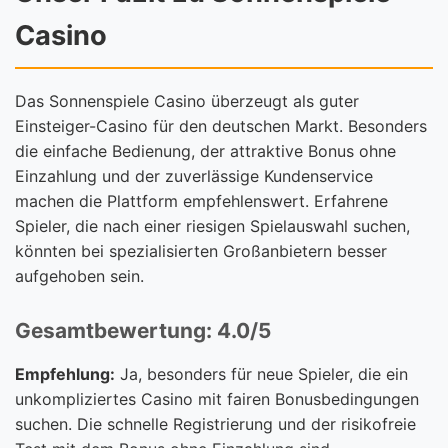
Casino
Das Sonnenspiele Casino überzeugt als guter
Einsteiger-Casino für den deutschen Markt. Besonders
die einfache Bedienung, der attraktive Bonus ohne
Einzahlung und der zuverlässige Kundenservice
machen die Plattform empfehlenswert. Erfahrene
Spieler, die nach einer riesigen Spielauswahl suchen,
könnten bei spezialisierten Großanbietern besser
aufgehoben sein.
Gesamtbewertung: 4.0/5
Empfehlung:
Ja, besonders für neue Spieler, die ein
unkompliziertes Casino mit fairen Bonusbedingungen
suchen. Die schnelle Registrierung und der risikofreie