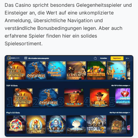
Das Casino spricht besonders Gelegenheitsspieler und
Einsteiger an, die Wert auf eine unkomplizierte
Anmeldung, übersichtliche Navigation und
verständliche Bonusbedingungen legen. Aber auch
erfahrene Spieler finden hier ein solides
Spielesortiment.