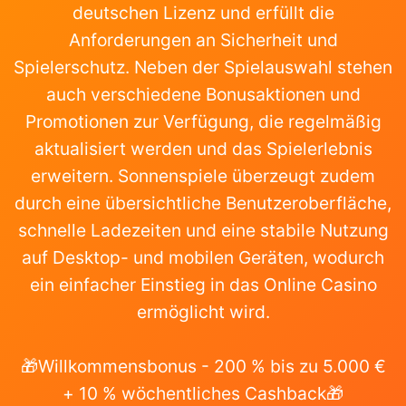
deutschen Lizenz und erfüllt die
Anforderungen an Sicherheit und
Spielerschutz. Neben der Spielauswahl stehen
auch verschiedene Bonusaktionen und
Promotionen zur Verfügung, die regelmäßig
aktualisiert werden und das Spielerlebnis
erweitern. Sonnenspiele überzeugt zudem
durch eine übersichtliche Benutzeroberfläche,
schnelle Ladezeiten und eine stabile Nutzung
auf Desktop- und mobilen Geräten, wodurch
ein einfacher Einstieg in das Online Casino
ermöglicht wird.
🎁Willkommensbonus - 200 % bis zu 5.000 €
+ 10 % wöchentliches Cashback🎁