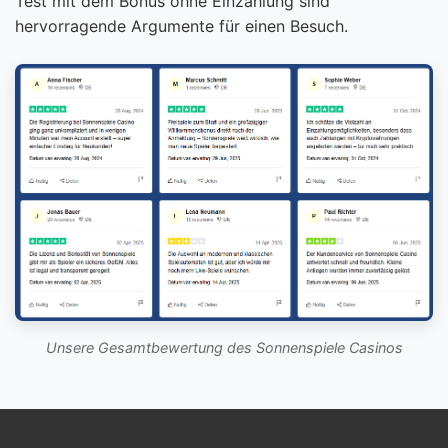
Test mit dem Bonus ohne Einzahlung sind
hervorragende Argumente für einen Besuch.
Unsere Gesamtbewertung des Sonnenspiele Casinos