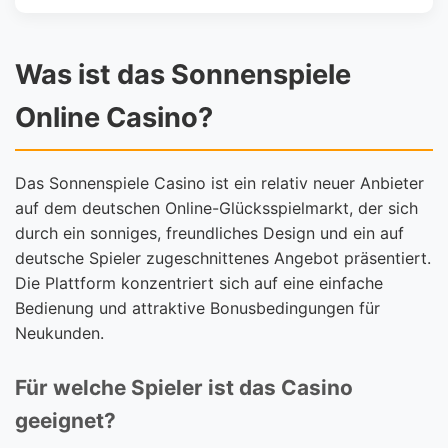
Was ist das Sonnenspiele
Online Casino?
Das Sonnenspiele Casino ist ein relativ neuer Anbieter
auf dem deutschen Online-Glücksspielmarkt, der sich
durch ein sonniges, freundliches Design und ein auf
deutsche Spieler zugeschnittenes Angebot präsentiert.
Die Plattform konzentriert sich auf eine einfache
Bedienung und attraktive Bonusbedingungen für
Neukunden.
Für welche Spieler ist das Casino
geeignet?