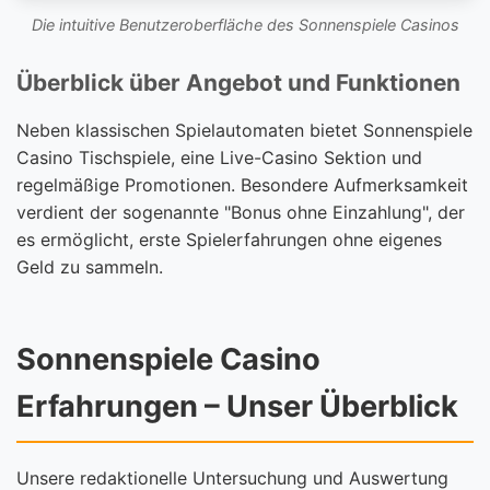
Die intuitive Benutzeroberfläche des Sonnenspiele Casinos
Überblick über Angebot und Funktionen
Neben klassischen Spielautomaten bietet Sonnenspiele
Casino Tischspiele, eine Live-Casino Sektion und
regelmäßige Promotionen. Besondere Aufmerksamkeit
verdient der sogenannte "Bonus ohne Einzahlung", der
es ermöglicht, erste Spielerfahrungen ohne eigenes
Geld zu sammeln.
Sonnenspiele Casino
Erfahrungen – Unser Überblick
Unsere redaktionelle Untersuchung und Auswertung